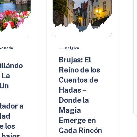
Soñada
Bélgica
Brujas: El
illándo
Reino de los
 La
Cuentos de
 Un
Hadas –
Donde la
tador a
Magia
dad
Emerge en
e los
Cada Rincón
 bajos