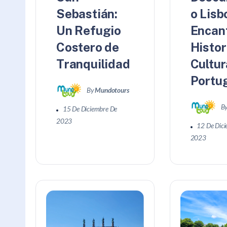
Sebastián:
o Lisb
Un Refugio
Encan
Costero de
Histor
Tranquilidad
Cultur
Portu
By
Mundotours
B
15 De Diciembre De
2023
12 De Dic
2023