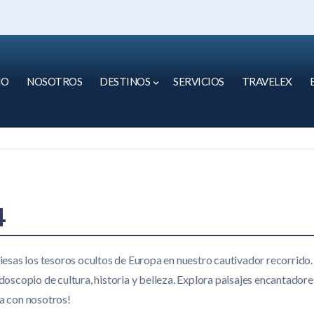
IO
NOSOTROS
DESTINOS
SERVICIOS
TRAVELEX
4
viesas los tesoros ocultos de Europa en nuestro cautivador recorrido
doscopio de cultura, historia y belleza. Explora paisajes encantador
pa con nosotros!