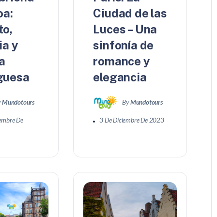
oa:
Ciudad de las
to,
Luces – Una
ia y
sinfonía de
a
romance y
guesa
elegancia
y
Mundotours
By
Mundotours
iembre De
3 De Diciembre De 2023