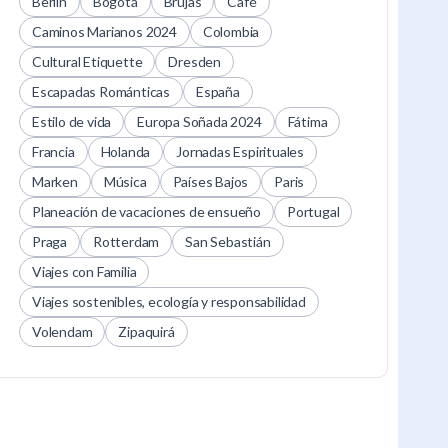
Berlín
Bogotá
Brujas
Café
Caminos Marianos 2024
Colombia
Cultural Etiquette
Dresden
Escapadas Románticas
España
Estilo de vida
Europa Soñada 2024
Fátima
Francia
Holanda
Jornadas Espirituales
Marken
Música
Países Bajos
Paris
Planeación de vacaciones de ensueño
Portugal
Praga
Rotterdam
San Sebastián
Viajes con Familia
Viajes sostenibles, ecología y responsabilidad
Volendam
Zipaquirá