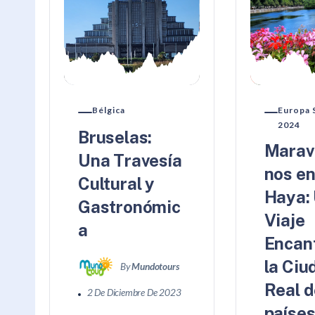
Bélgica
Europa 
2024
Bruselas:
Marav
Una Travesía
nos en
Cultural y
Haya:
Gastronómic
Viaje
a
Encan
la Ciu
By
Mundotours
Real d
2 De Diciembre De 2023
países