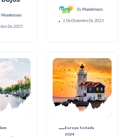
By
Mundotours
y
Mundotours
1 De Diciembre De 2023
embre De 2023
dam
Europa Soñada
2024