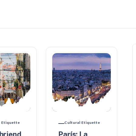
l Etiquette
Cultural Etiquette
briend
París: La