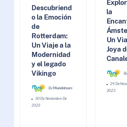
Explo
Descubriend
la
o la Emoción
Encan
de
Ámste
Rotterdam:
Un Via
Un Viaje a la
Joya d
Modernidad
Canal
y el legado
Vikingo
B
29 De Nov
By
Mundotours
2023
30 De Noviembre De
2023