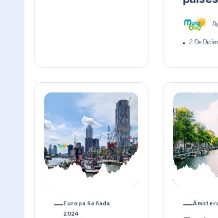
B
2 De Dici
Europa Soñada
Ámster
2024